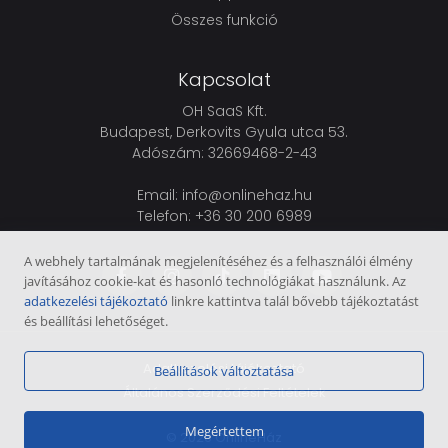
Összes funkció
Kapcsolat
OH SaaS Kft.
Budapest, Derkovits Gyula utca 53.
Adószám: 32669468-2-43
Email:
info@onlinehaz.hu
Telefon:
+36 30 200 6989
A webhely tartalmának megjelenítéséhez és a felhasználói élmény
javításához cookie-kat és hasonló technológiákat használunk. Az
adatkezelési tájékoztató
linkre kattintva talál bővebb tájékoztatást
és beállítási lehetőséget.
Adatkezelési tájékoztató
Beállítások változtatása
Általános Szerződési Feltételek
Megértettem
© 2026
OnlineHáz