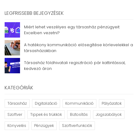
LEGFRISSEBB BEJEGYZÉSEK
Miért lehet veszélyes egy társasház pénzügyeit
Excelben vezetni?
A hatékony kommunikáció elősegítése körlevelekkel a
társasházakban
Társasház földhivatali regisztráció pár kattintással,
kedvező áron
KATEGÓRIÁK
Társasház
Digitalizáció
Kommunikáció
Pályázatok
Szoftver
Tippek és trükkök
Biztosítás
Jogszabályok
Könyvelés
Pénzügyek
Szoftverfunkciók