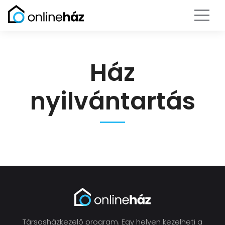
Ház
nyilvántartás
Társasházkezelő program. Egy helyen kezelheti a