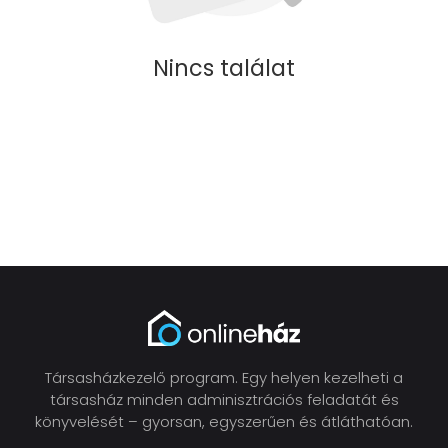
Nincs találat
Társasházkezelő program. Egy helyen kezelheti a
társasház minden adminisztrációs feladatát és
könyvelését – gyorsan, egyszerűen és átláthatóan.