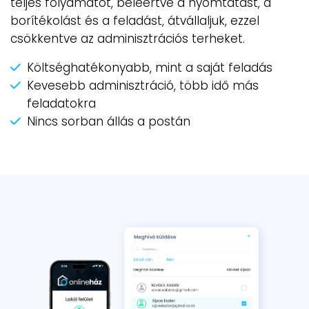
teljes folyamatot, beleértve a nyomtatást, a
borítékolást és a feladást, átvállaljuk, ezzel
csökkentve az adminisztrációs terheket.
Költséghatékonyabb, mint a saját feladás
Kevesebb adminisztráció, több idő más
feladatokra
Nincs sorban állás a postán