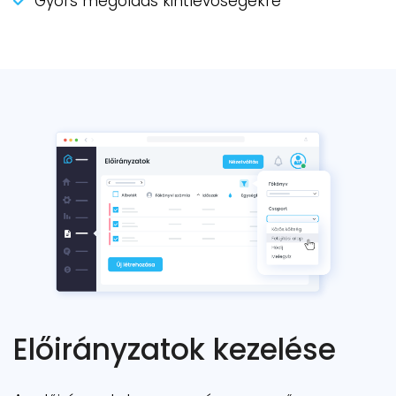
Gyors megoldás kintlévőségekre
Előirányzatok kezelése