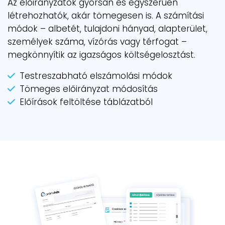
Az előirányzatok gyorsan és egyszerűen
létrehozhatók, akár tömegesen is. A számítási
módok – albetét, tulajdoni hányad, alapterület,
személyek száma, vízórás vagy térfogat –
megkönnyítik az igazságos költségelosztást.
Testreszabható elszámolási módok
Tömeges előirányzat módosítás
Előírások feltöltése táblázatból