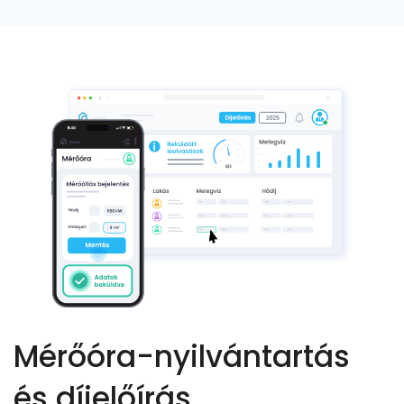
Mérőóra-nyilvántartás
és díjelőírás