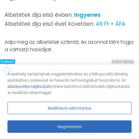
Ingyenes
Albetétek díja első évben:
Albetétek díja első évet követően:
49 Ft + ÁFA
Adja meg az albetétek számát, és azonnal látni fogja
a várható havidíjat.
0 albetét
5 000+ albetét
A webhely tartalmának megjelenítéséhez és a felhasználói élmény
0
5 000
javításához cookie-kat és hasonló technológiákat használunk. Az
adatkezelési tájékoztató
linkre kattintva talál bővebb tájékoztatást
és beállítási lehetőséget.
Beállítások változtatása
Megértettem